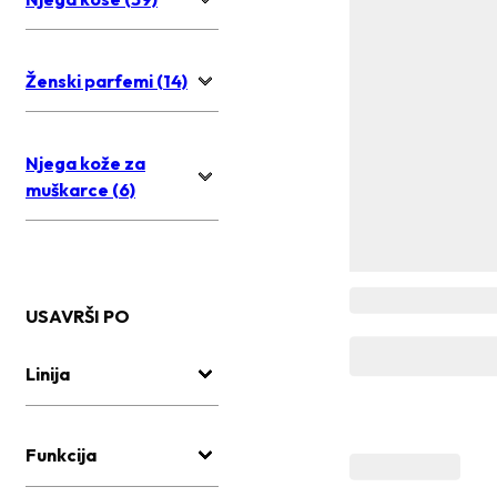
Ženski parfemi (14)
Njega kože za
muškarce (6)
USAVRŠI PO
Linija
Funkcija