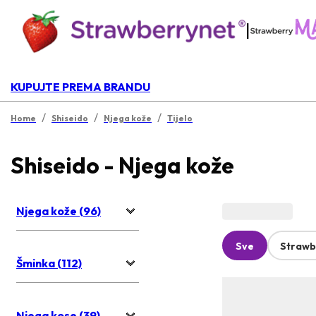
|
KUPUJTE PREMA BRANDU
/
/
/
Home
Shiseido
Njega kože
Tijelo
Shiseido - Njega kože
Njega kože (96)
Sve
Strawb
Šminka (112)
Njega kose (39)