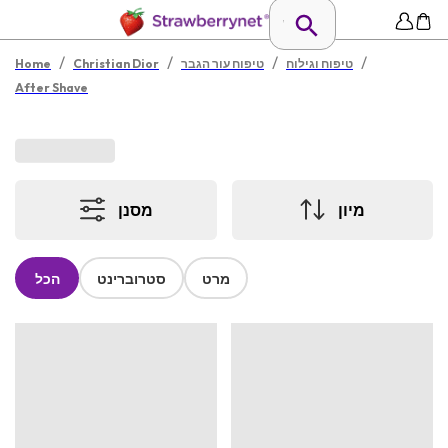
/
/
/
/
טיפוח וגילוח
טיפוח עור הגבר
Christian Dior
Home
After Shave
מיון
מסנן
מרט
סטרוברינט
הכל