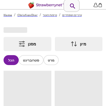
/
/
/
עיניים ושפתיים
טיפוח העור
Christian Dior
Home
מיון
מסנן
מרט
סטרוברינט
הכל