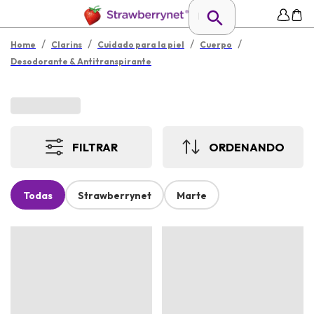
/
/
/
/
Home
Clarins
Cuidado para la piel
Cuerpo
Desodorante & Antitranspirante
FILTRAR
ORDENANDO
Todas
Strawberrynet
Marte