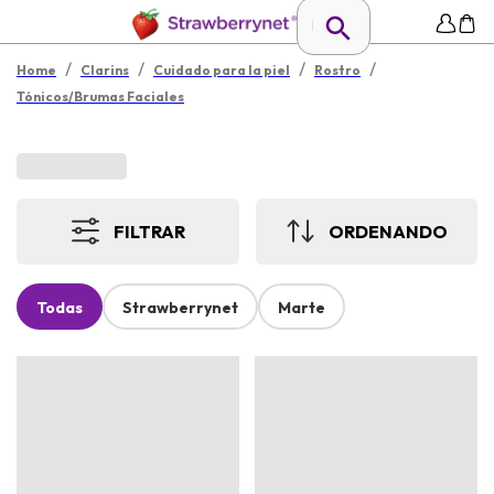
/
/
/
/
Home
Clarins
Cuidado para la piel
Rostro
Tónicos/Brumas Faciales
FILTRAR
ORDENANDO
Todas
Strawberrynet
Marte