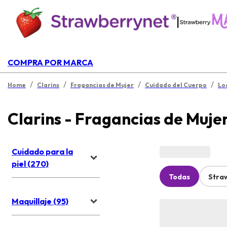
|
COMPRA POR MARCA
/
/
/
/
Home
Clarins
Fragancias de Mujer
Cuidado del Cuerpo
Lo
Clarins - Fragancias de Muje
Cuidado para la
piel (270)
Todas
Stra
Maquillaje (95)