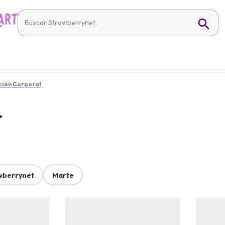
ción Corporal
r
wberrynet
Marte