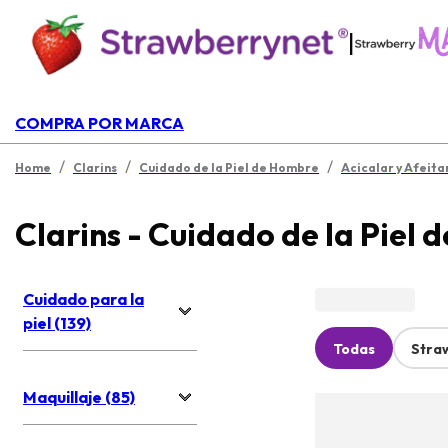
|
COMPRA POR MARCA
/
/
/
Home
Clarins
Cuidado de la Piel de Hombre
Acicalar y Afeita
Clarins - Cuidado de la Piel
Cuidado para la
piel (139)
Todas
Stra
Maquillaje (85)