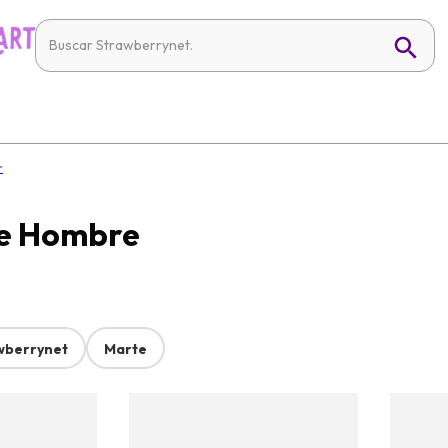
r
 de Hombre
wberrynet
Marte