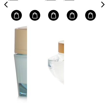
- #4 Deep
Después
Amber
del Sol