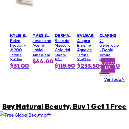
KYLIE BY KYLIE JENNER
YVES SAINT LAURENT
DERMALOGICA
BVLGARI
CLARINS
Polvo
Loveshine
Base de
Allegra
9ª
Fijador -
Aceite
Máscara
Insieme
Generación
# 200
Labial
Coloidal
Agua de
- Doble
Soft Pink
Voluminizador
(Tamaño
Perfume
Suero
Tamaño:
Tamaño: 6ml
Tamaño:
Tamaño:
Tamaño:
- # 3
Salón)
Textura
5g/0.17oz
177ml
50ml/1.7oz
100ml
$44.00
Mellow
Ligera
GUARDAR
GUARDAR
$31.00
$115.50
$233.50
$209.00
13%
1%
Mallow
Precio
$240.00
Ver todo >
Buy Natural Beauty, Buy 1 Get 1 Free