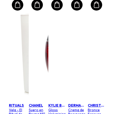
RITUALS
CHANEL
KYLIE BY KYLIE JENNER
DERMALOGICA
CHRISTIAN DIOR
Vela - El
Suero en
Gloss
Crema de
Bronce
Ritual de
Bruma N°1
Voluminizador
Recuperación
Forever