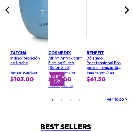
TATCHA
COSMEDIX
BENEFIT
Indigo Repación
Affirm Antioxidant
Bálsamo
de Noche
Firming Suero
Porefessional Pro
(Salon Size)
para minimizar la
apariencia de los
Tamaño: 50ml/1.7oz
Tamaño: 120ml/4oz
Tamaño: 44ml/1.5oz
poros (tamaño
GUARDAR
$103.00
$167.00
$61.50
33%
económico)
Precio $250.00
Ver todo >
BEST SELLERS