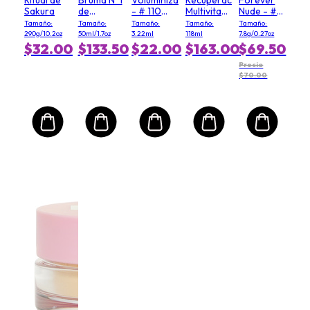
Sakura
de
- # 110
Multivitamínica
Nude - #
Camellia
Moody
Power
03 Soft
Tamaño:
Tamaño:
Tamaño:
Tamaño:
Tamaño:
Roja
Queen
(Tamaño
Matte
290g/10.2oz
50ml/1.7oz
3.22ml
118ml
7.8g/0.27oz
Salón)
$32.00
$133.50
$22.00
$163.00
$69.50
Precio
$70.00