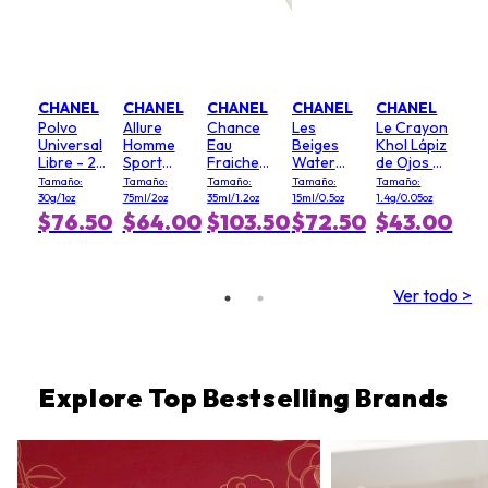
CHANEL
CHANEL
CHANEL
CHANEL
CHANEL
Polvo
Allure
Chance
Les
Le Crayon
Universal
Homme
Eau
Beiges
Khol Lápiz
Libre - 20
Sport
Fraiche
Water
de Ojos -
(Clair)
Desodorante
Bruma
Fresh
# 64
Tamaño:
Tamaño:
Tamaño:
Tamaño:
Tamaño:
en Barra
Cabello
Rubor - #
Graphite
30g/1oz
75ml/2oz
35ml/1.2oz
15ml/0.5oz
1.4g/0.05oz
Light Pink
$76.50
$64.00
$103.50
$72.50
$43.00
Ver todo >
Explore Top Bestselling Brands