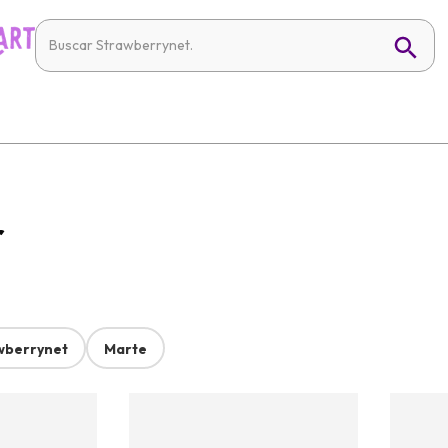
r
wberrynet
Marte