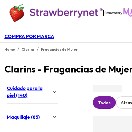
|
COMPRA POR MARCA
/
/
Home
Clarins
Fragancias de Mujer
Clarins - Fragancias de Muje
Cuidado para la
piel (140)
Todas
Stra
Maquillaje (85)