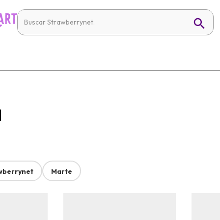
l
wberrynet
Marte