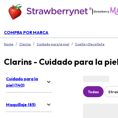
|
COMPRA POR MARCA
/
/
/
Home
Clarins
Cuidado para la piel
Cuello y Decollete
Clarins - Cuidado para la pie
Cuidado para la
piel (140)
Todas
Stra
Maquillaje (85)