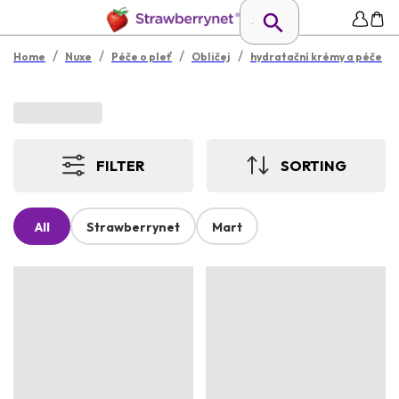
/
/
/
/
Home
Nuxe
Péče o pleť
Obličej
hydratační krémy a péče
FILTER
SORTING
All
Strawberrynet
Mart