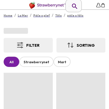
/
/
/
/
Home
La Mer
Péče o pleť
Tělo
péče o tělo
FILTER
SORTING
All
Strawberrynet
Mart