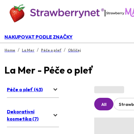
|
NAKUPOVAT PODLE ZNAČKY
/
/
/
Home
La Mer
Péče o pleť
Obličej
La Mer - Péče o pleť
Péče o pleť (43)
All
Strawb
Dekorativní
kosmetika (7)