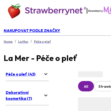
|
NAKUPOVAT PODLE ZNAČKY
/
/
Home
La Mer
Péče o pleť
La Mer - Péče o pleť
Péče o pleť (43)
All
Strawb
Dekorativní
kosmetika (7)