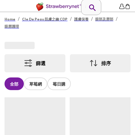
/
/
/
/
Home
Cle De Peau 肌膚之鑰 CDP
護膚保養
眼部及唇部
眼唇護理
篩選
排序
全部
草莓網
莓日購