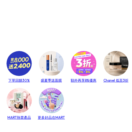
下單回饋30%
盛夏季送面膜
額外再享8%優惠
Chanel 低至3折
MART熱賣產品
更多好品在MART