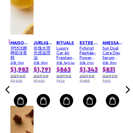
Mart First Order Get 10% off
FIRSTMART10
FIRSTMART10
T10
LA PRAIRIE 蓓麗
Ski
X
Cav
Nigh
nation
l
(Ne
m
o
容量: 
Ver
(New
,051
MAISON W
JURLIQUE 茱莉蔻
RITUALS
ESTEE LAUDER 雅詩蘭黛
ANESSA 安耐晒
$1
1955沈醉
玫瑰水潤
Luxury
Futurist
Sun Dual
價
檸樹淡香
光感滋潤
Car Air
Peptide-
Care Day
建議
精
油
Freshener
Power
Serum
$20
- Cherry
Serum
SPF50+
容量: 15ml
容量: 50ml
容量: 3g/0.1oz
容量: 27ml
容量: 30ml
Bloosom
Primer
PA++++
$1,983
$1,791
$863
$1,343
$831
& Rice Milk
建議零售價
建議零售價
建議零售價
建議零售價
建議零售價
$2,020
$2,693
$976
$1,885
$943