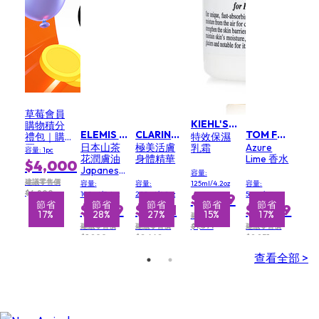
草莓會員
KIEHL'S 契爾氏
購物積分
ELEMIS 艾麗美
CLARINS 克蘭詩 (嬌韻詩)
TOM FORD
禮包｜購
特效保濕
日本山茶
極美活膚
Azure
買
乳霜
容量: 1pc
花潤膚油
身體精華
Lime 香水
NT$4,000
$4,000
Japanese
積分，享
容量:
Camellia
800 點額
建議零售價
容量:
容量:
125ml/4.2oz
容量:
Oil
外回饋
$4,800
100ml/3.4oz
200ml/6.8oz
50ml/1.7oz
$1,599
省
節省
節省
節省
節省
節省
節省
節省
節省
$1,359
$1,791
$8,219
23%
17%
28%
27%
15%
11%
15%
17%
建議零售價
建議零售價
建議零售價
$1,871
建議零售價
$1,900
$2,442
$9,931
查看全部 >