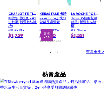
CHARLOTTE TILBURY 夏洛特·蒂伯里
KERASTASE 卡詩
LA ROCHE POSAY 理膚寶水
輕盈無瑕粉底 - #2
Resistance加快頭
Hyalu B5抗皺緊緻
中性調(新舊包裝隨
髮留長護髮素
精華 (新舊包裝隨
機)
機)
容量: 30ml/1oz
容量: 1000ml/34oz
容量: 30ml/1oz
節省
$1,759
$3,230
$1,551
26%
建議零售價 $4,343
查看全部 >
熱賣產品