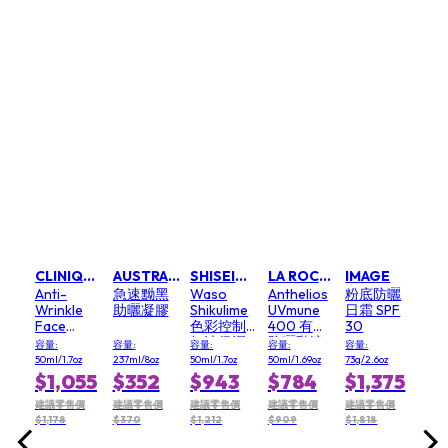
087
$1
價
建議
$1,2
AVEDA 艾凡達
IM
力
純
色
SP
容量: 
5oz
$2
CLINIQUE 倩碧
AUSTRALIAN GOLD 金色澳洲
SHISEIDO 資生堂
LA ROCHE POSAY 理膚寶水
IMAGE
建議
Anti-
急速黝黑
Waso
Anthelios
粉底防曬
$3,2
Wrinkle
助曬凝膠
Shikulime
UVmune
日霜 SPF
Face
色彩控制
400 有色
30
Cream
無油保濕
防曬乳液
容量:
容量:
容量:
容量:
容量:
SPF 30 抗
霜 SPF 30
SPF50
50ml/1.7oz
237ml/8oz
50ml/1.7oz
50ml/1.69oz
73g/2.6oz
皺面霜
$1,055
$352
$943
$784
$1,375
SPF 30
建議零售價
建議零售價
建議零售價
建議零售價
建議零售價
$1,178
$370
$1,212
$909
$1,818