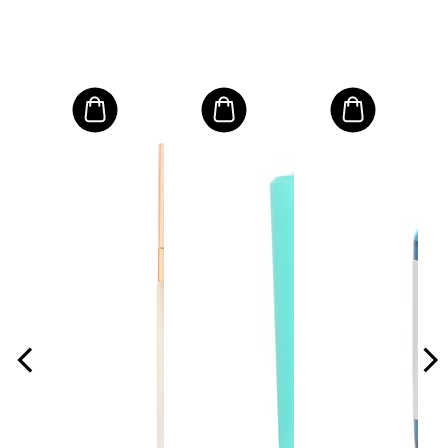
浴乳
裁縫 
水
容量: 
$5
建議零