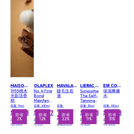
MAISON W
OLAPLEX
MAVALA SWITZERLAND 美麗華
LIERAC 黎瑞
EIR COSMETIC
1955檀木
No. 4 Fine
睫毛生長
Sunissime
保濕爽膚
光影淡香
Bond
液
The Self-
水
精
Maintenance
Tanning
Shampoo
Face
容量: 15ml
容量: 250ml
容量:
容量: 30ml
容量: 150ml
Serum
10ml/0.3oz
$1,983
$1,007
$1,503
$1,393
省
節省
節省
節省
節省
節省
節省
節省
節省
節省
節省
$656
%
2%
2%
33%
12%
22%
12%
29%
11%
12%
31%
建議零售價
建議零售價
建議零售價
建議零售價
$2,020
$1,145
建議零售價
$1,683
$2,020
$842