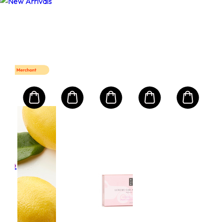
T10
Mart First Order Get 10% off
FIRSTMART10
FIRSTMART10
LA PRAIRIE 蓓麗
Adv
Nig
te
Rep
Syn
ml
容量: 
Mult
(NEW
,674
Rec
$2
Com