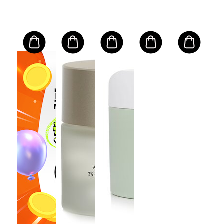
E
IM
胞
皮
生
l/1oz
容量: 
83
$1
價
建議
$2,3