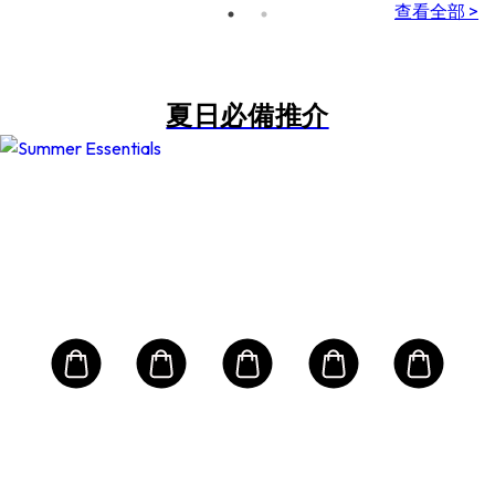
查看全部 >
夏日必備推介
CLINIQUE 倩碧
0
Hel
36
m
專
乳 
l
容量: 