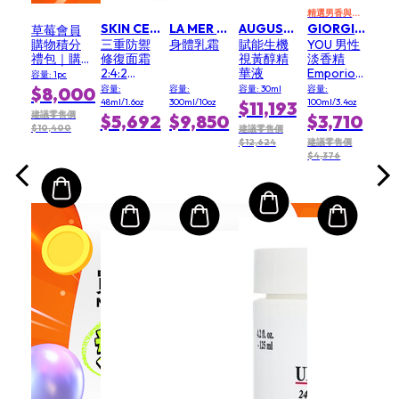
精選男香與男性護膚滿額享 10% 優惠
SKIN CEUTICALS 修麗可
LA MER 海洋拉娜
AUGUSTINUS BADER 奥古斯汀 巴德
GIORGIO ARMANI 亞曼尼
草莓會員
購物積分
三重防禦
身體乳霜
賦能生機
YOU 男性
禮包｜購
修復面霜
視黃醇精
淡香精
買
2:4:2
華液
Emporio
容量: 1pc
NT$8,000
Triple
Armani
$8,000
容量:
容量:
容量: 30ml
容量:
積分，享
Lipid
Stronger
48ml/1.6oz
300ml/10oz
100ml/3.4oz
$11,193
2,400 點
Restore
With You
建議零售價
$5,692
$9,850
$3,710
額外回饋
2:4:2
Intensely
$10,400
建議零售價
EDP
$12,624
建議零售價
$4,376