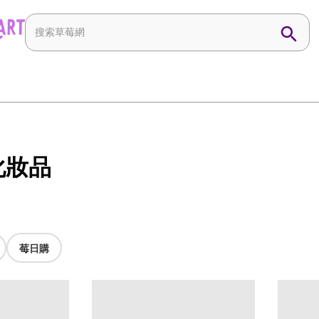
 化妝品
莓日購