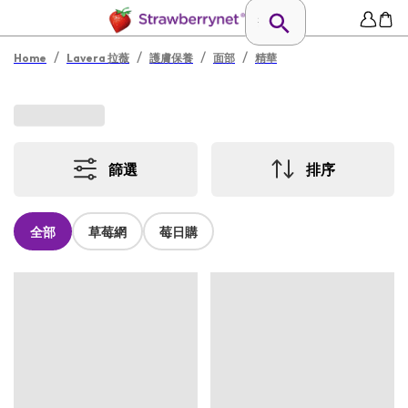
/
/
/
/
Home
Lavera 拉薇
護膚保養
面部
精華
篩選
排序
全部
草莓網
莓日購