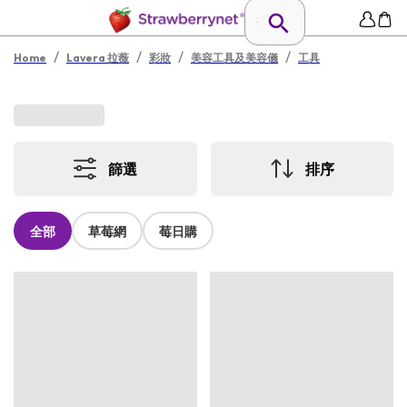
/
/
/
/
Home
Lavera 拉薇
彩妝
美容工具及美容儀
工具
篩選
排序
全部
草莓網
莓日購