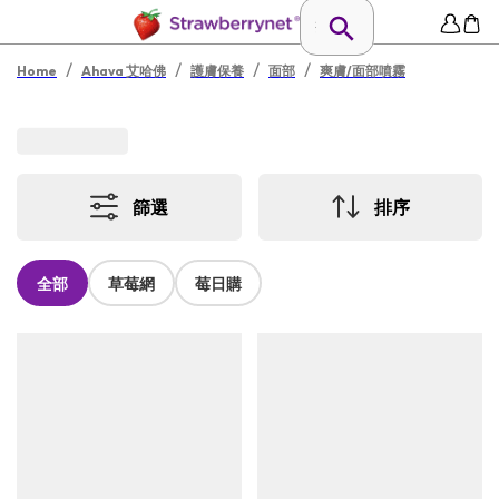
/
/
/
/
Home
Ahava 艾哈佛
護膚保養
面部
爽膚/面部噴霧
篩選
排序
全部
草莓網
莓日購