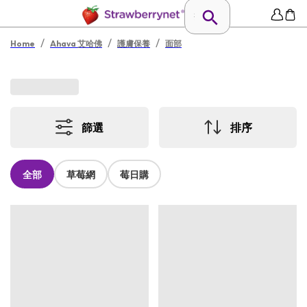
/
/
/
Home
Ahava 艾哈佛
護膚保養
面部
篩選
排序
全部
草莓網
莓日購