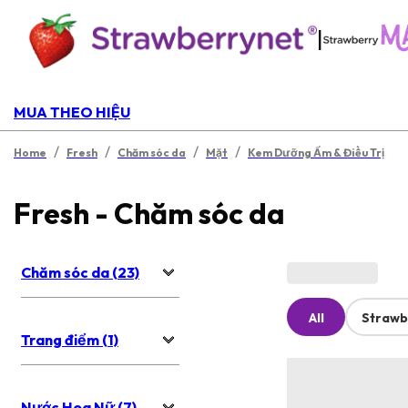
|
MUA THEO HIỆU
/
/
/
/
Home
Fresh
Chăm sóc da
Mặt
Kem Dưỡng Ẩm & Điều Trị
Fresh - Chăm sóc da
Chăm sóc da (23)
All
Strawb
Trang điểm (1)
Nước Hoa Nữ (7)