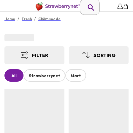
/
/
Home
Fresh
Chăm sóc da
FILTER
SORTING
All
Strawberrynet
Mart