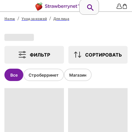
/
/
Home
Уход за кожей
Для лица
ФИЛЬТР
СОРТИРОВАТЬ
Все
Строберринет
Магазин