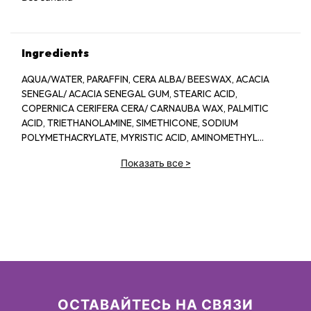
Ingredients
AQUA/WATER, PARAFFIN, CERA ALBA/ BEESWAX, ACACIA
SENEGAL/ ACACIA SENEGAL GUM, STEARIC ACID,
COPERNICA CERIFERA CERA/ CARNAUBA WAX, PALMITIC
ACID, TRIETHANOLAMINE, SIMETHICONE, SODIUM
POLYMETHACRYLATE, MYRISTIC ACID, AMINOMETHYL
PROPANEDIOL, HYDROXYETHYLCELLULOSE, PANTHENOL,
Показать все
>
POLYQUATERNIUM-10, BHT, IMIDAZOLIDINYL UREA,
METHYLPARABEN, PROPYLPARABEN, [+/- MAT CONTAIN: CI
77007/ ULTRAMARINES, CI 77499/ IRON OXIDES]
ОСТАВАЙТЕСЬ НА СВЯЗИ