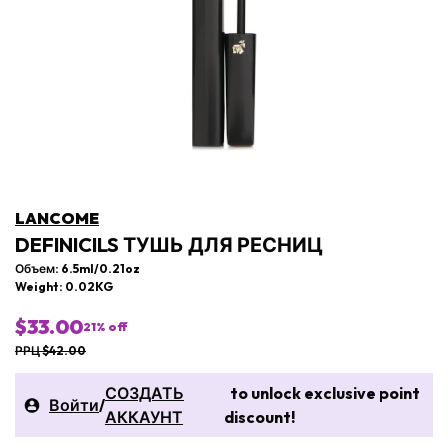
LANCOME
DEFINICILS ТУШЬ ДЛЯ РЕСНИЦ
Объем: 6.5ml/0.21oz
Weight: 0.02KG
$33.00
21
% off
РРЦ $42.00
СОЗДАТЬ
to unlock exclusive point
Войти
/
АККАУНТ
discount!