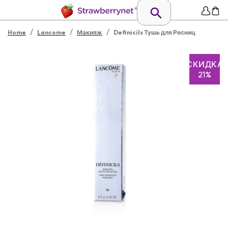
/
/
/
Home
Lancome
Макияж
Definicils Тушь для Ресниц
СКИДКА
21%