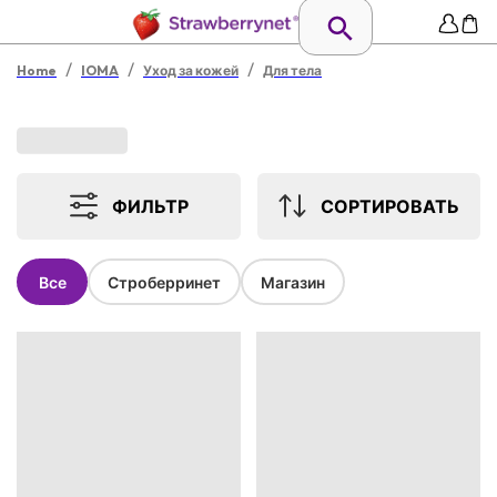
/
/
/
Home
IOMA
Уход за кожей
Для тела
ФИЛЬТР
СОРТИРОВАТЬ
Все
Строберринет
Магазин