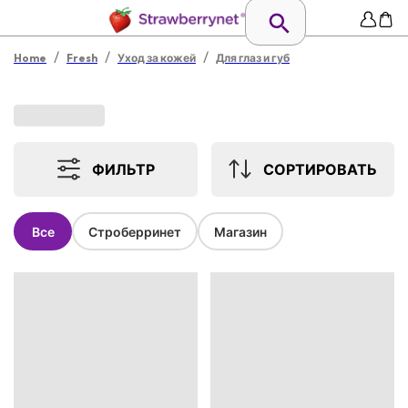
/
/
/
Home
Fresh
Уход за кожей
Для глаз и губ
ФИЛЬТР
СОРТИРОВАТЬ
Все
Строберринет
Магазин