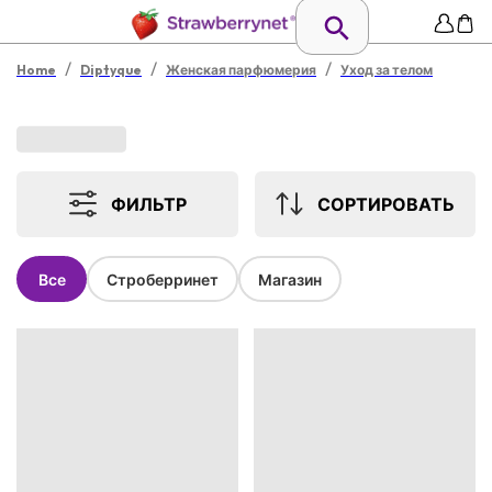
/
/
/
Home
Diptyque
Женская парфюмерия
Уход за телом
ФИЛЬТР
СОРТИРОВАТЬ
Все
Строберринет
Магазин