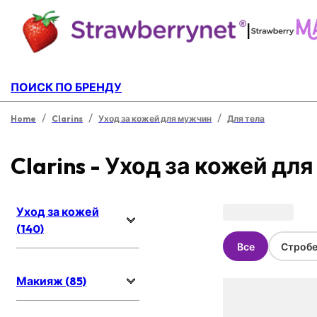
|
ПОИСК ПО БРЕНДУ
/
/
/
Home
Clarins
Уход за кожей для мужчин
Для тела
Clarins - Уход за кожей дл
Уход за кожей
(140)
Все
Стробе
Макияж (85)