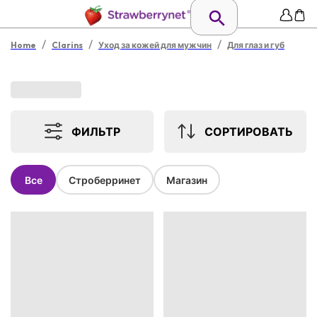
/
/
/
Home
Clarins
Уход за кожей для мужчин
Для глаз и губ
ФИЛЬТР
СОРТИРОВАТЬ
Все
Строберринет
Магазин