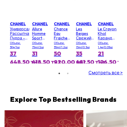
CHANEL
CHANEL
CHANEL
CHANEL
CHANEL
Универсальная
Allure
Chance
Les
Le Crayon
Рассыпчатая
Homme
Eau
Beiges
Khol
Пудра -
Sport
Fraiche
Свежий
Карандаш
20 (Clair)
Дезодорант
Спрей
Водный
для глаз -
Объем:
Объем:
Объем:
Объем:
Объем:
Стик
для
Румянец
# 64
30g/1oz
75ml/2oz
35ml/1.2oz
15ml/0.5oz
1.4g/0.05oz
Волос
- # Light
Graphite
37
31
50
35
21
Pink
648,50 тңг
418,50 тңг
920,00 тңг
481,50 тңг
126,50 тң
Смотреть все >
Explore Top Bestselling Brands