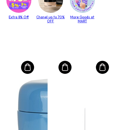
Extra 8% Off
Chanel up to 70%
More Goods at
OFF
MART
MO
Инт
Ув
иц -
Мас
Сре
Объе
Гус
21
Вол
ңг
93
РРЦ 