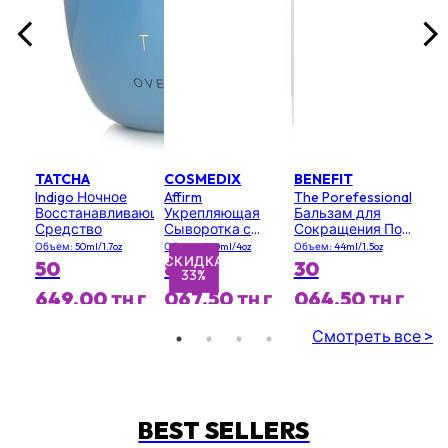
TATCHA
COSMEDIX
BENEFIT
Indigo Ночное
Affirm
The Porefessional
Восстанавливающее
Укрепляющая
Бальзам для
Средство
Сыворотка с
Сокращения Пор
Антиоксидантами
(Большой
Объем: 50ml/1.7oz
Объем: 120ml/4oz
Объем: 44ml/1.5oz
(Салонный
Размер)
СКИДКА
СК
50
82
30
33%
Размер)
649,00 тңг
067,50 тңг
064,50 тңг
РРЦ 123 113,50 тңг
Смотреть все >
BEST SELLERS