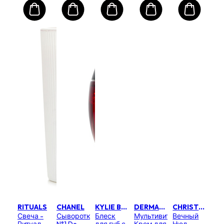
RITUALS
CHANEL
KYLIE BY KYLIE JENNER
DERMALOGICA
CHRISTIAN DIOR
Свеча -
Сыворотка
Блеск
Мультивитаминный
Вечный
Ритуал
N°1 De
для губ с
Крем для
Нюд