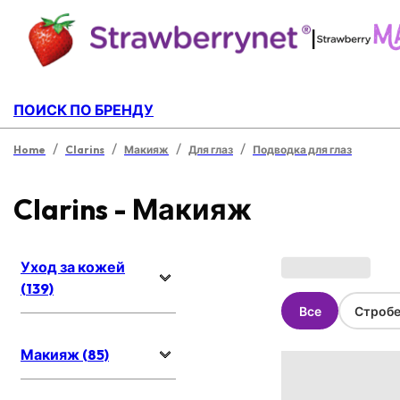
|
ПОИСК ПО БРЕНДУ
/
/
/
/
Home
Clarins
Макияж
Для глаз
Подводка для глаз
Clarins - Макияж
Уход за кожей
(139)
Все
Стробе
Макияж (85)