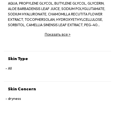
AQUA, PROPYLENE GLYCOL, BUTYLENE GLYCOL, GLYCERIN,
ALOE BARBADENSIS LEAF JUICE, SODIUM POLYGLUTAMATE,
SODIUM HYALURONATE, CHAMOMILLA RECUTITA FLOWER
EXTRACT, TOCOPHERSOLAN, HYDROXYETHYLCELLULOSE,
SORBITOL, CAMELLIA SINENSIS LEAF EXTRACT, PEG-40
HYDROGENATED CASTOR OIL, POLYSORBATE 20, GLYCERYL
Показать все
>
CAPRYLATE, ILLICIUM VERUM FRUIT EXTRACT, PROPANEDIOL,
PINUS SYLVESTRIS LEAF EXTRACT, CUCUMIS SATIVUS FRUIT
EXTRACT, LIMNANTHES ALBA SEED OIL, PENTYLENE GLYCOL,
MORUS ALBA ROOT EXTRACT, LAURETH-12, SODIUM
LEVULINATE, SECHIUM EDULE FRUIT EXTRACT,
Skin Type
ISOPENTYLDIOL, CERAMIDE NP, FUCUS VESICULOSUS
EXTRACT, p-ANISIC ACID, CITRIC ACID, SODIUM HYDROXIDE,
All
SODIUM CITRATE, DISODIUM EDTA, SODIUM METABISULFITE,
PELARGONIUM GRAVEOLENS OIL, PROPYLPARABEN,
POTASSIUM SORBATE, ETHYLPARABEN, SODIUM BENZOATE,
Skin Concern
PHENOXYETHANOL, METHYLPARABEN
dryness