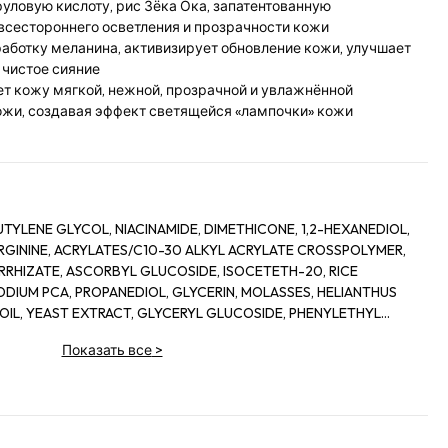
руловую кислоту, рис Зёка Ока, запатентованную
всестороннего осветления и прозрачности кожи
аботку меланина, активизирует обновление кожи, улучшает
 чистое сияние
ет кожу мягкой, нежной, прозрачной и увлажнённой
ожи, создавая эффект светящейся «лампочки» кожи
TYLENE GLYCOL, NIACINAMIDE, DIMETHICONE, 1,2-HEXANEDIOL,
ININE, ACRYLATES/C10-30 ALKYL ACRYLATE CROSSPOLYMER,
RRHIZATE, ASCORBYL GLUCOSIDE, ISOCETETH-20, RICE
SODIUM PCA, PROPANEDIOL, GLYCERIN, MOLASSES, HELIANTHUS
OIL, YEAST EXTRACT, GLYCERYL GLUCOSIDE, PHENYLETHYL
SCUM ALBUM (MISTLETOE) LEAF EXTRACT, ASPERGILLUS
Показать все
>
OYBEAN FERMENT EXTRACT, DIMETHICONOL, IMPERATA
SOY AMINO ACIDS, ORYZA SATIVA (RICE) LEES EXTRACT,
ULATE, POTASSIUM SORBATE, SODIUM SULFITE, ARBUTIN,
CID, ROSMARINUS OFFICINALIS (ROSEMARY) LEAF EXTRACT,
INE, SAXIFRAGA SARMENTOSA EXTRACT, PAEONIA