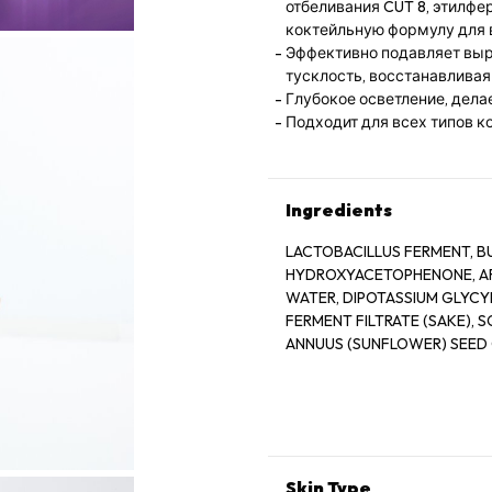
отбеливания CUT 8, этилфе
коктейльную формулу для 
Эффективно подавляет выр
тусклость, восстанавливая
Глубокое осветление, дела
Подходит для всех типов к
Ingredients
LACTOBACILLUS FERMENT, BU
HYDROXYACETOPHENONE, ARG
WATER, DIPOTASSIUM GLYCY
FERMENT FILTRATE (SAKE), 
ANNUUS (SUNFLOWER) SEED 
RESORCINOL, FRAGRANCE, VI
FERMENT, LACTOBACILLUS/S
CYLINDRICA ROOT EXTRACT, 
PHENOXYETHANOL, ETHYL FER
SODIUM BENZOATE, CITRIC A
TOCOPHEROL, ACETYL TYROS
Skin Type