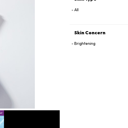
SUFFRUTICOSA ROOT EXTRA
BAICALENSIS EXTRACT, GLUTA
All
Skin Concern
Brightening