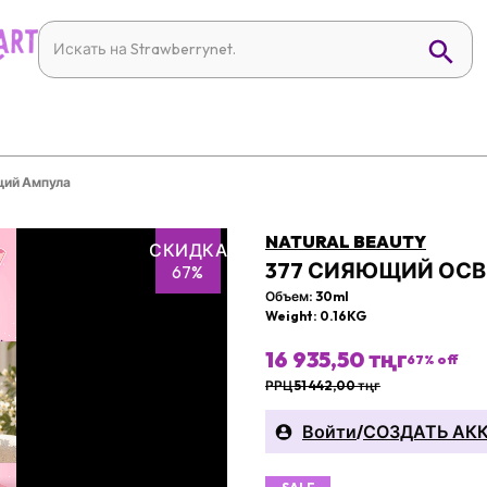
ий Ампула
NATURAL BEAUTY
СКИДКА
377 СИЯЮЩИЙ ОС
67%
Объем: 30ml
Weight: 0.16KG
16 935,50 тңг
67
% off
РРЦ 51 442,00 тңг
Войти
/
СОЗДАТЬ АК