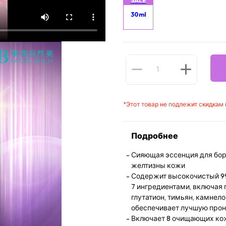
SALE
30ml
*
Этот товар не подлежит скидкам
Подробнее
Сияющая эссенция для бор
желтизны кожи
Содержит высокочистый 99
7 ингредиентами, включая
глутатион, тимьян, камнел
обеспечивает лучшую про
Включает 8 очищающих кож