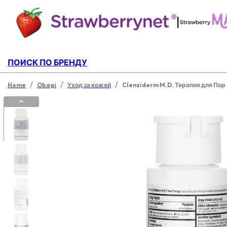
|
ПОИСК ПО БРЕНДУ
/
/
/
Home
Obagi
Уход за кожей
Clenziderm M.D. Терапия для Пор