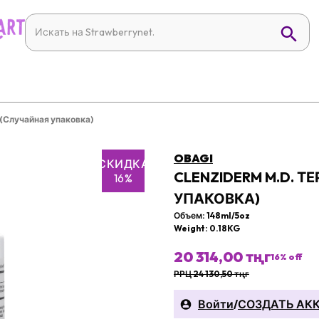
 (Случайная упаковка)
OBAGI
СКИДКА
CLENZIDERM M.D. 
16%
УПАКОВКА)
Объем: 148ml/5oz
Weight: 0.18KG
20 314,00 тңг
16
% off
РРЦ 24 130,50 тңг
Войти
/
СОЗДАТЬ АК