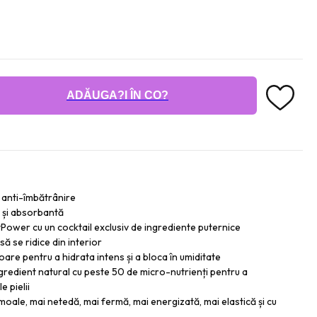
ADĂUGA?I ÎN CO?
 anti-îmbătrânire
 și absorbantă
tPower cu un cocktail exclusiv de ingrediente puternice
să se ridice din interior
are pentru a hidrata intens și a bloca în umiditate
ngredient natural cu peste 50 de micro-nutrienți pentru a
e pielii
oale, mai netedă, mai fermă, mai energizată, mai elastică și cu