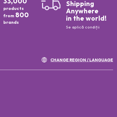
33,000
Shipping
products
Anywhere
800
from
in the world!
brands
Se aplică condiții
CHANGE REGION / LANGUAGE