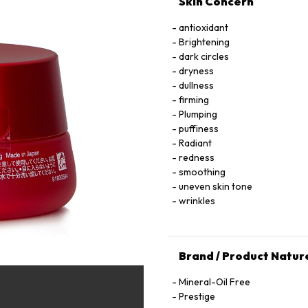
Skin Concern
antioxidant
Brightening
dark circles
dryness
dullness
firming
Plumping
puffiness
Radiant
redness
smoothing
uneven skin tone
wrinkles
Brand / Product Natur
Mineral-Oil Free
Prestige