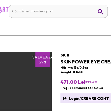
SK II
SALVEAZĂ
SKINPOWER EYE CR
29%
Mărime: 15g/0.5oz
Weight: 0.14KG
471,00 Lei
29
% off
Preț Recomandat 664,50 Lei
Login
/
CREARE CONT
t