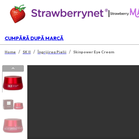
|
CUMPĂRĂ DUPĂ MARCĂ
/
/
/
Home
SK II
Îngrijirea Pielii
Skinpower Eye Cream