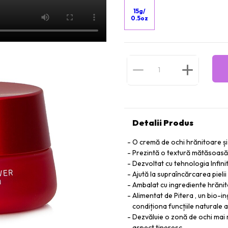
15g/
0.5oz
Detalii Produs
O cremă de ochi hrănitoare și
Prezintă o textură mătăsoasă
Dezvoltat cu tehnologia Infini
Ajută la supraîncărcarea pielii 
Ambalat cu ingrediente hrănito
Alimentat de Pitera , un bio-i
condiționa funcțiile naturale al
Dezvăluie o zonă de ochi mai m
aspect tineresc