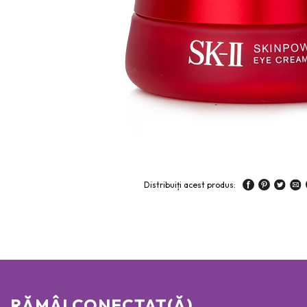
Distribuiți acest produs:
RĂMÂI CONECTAT(Ă)