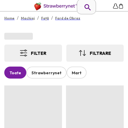
/
/
/
Home
Machiaj
Față
Fard de Obraz
FILTER
FILTRARE
Toate
Strawberrynet
Mart