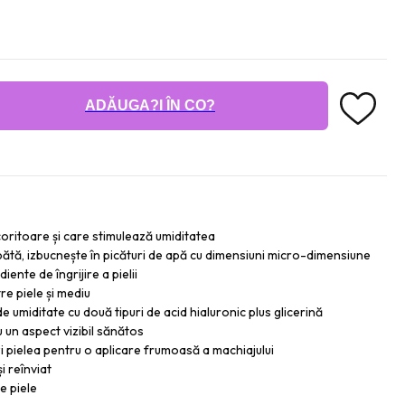
ADĂUGA?I ÎN CO?
oritoare și care stimulează umiditatea
ătă, izbucnește în picături de apă cu dimensiuni micro-dimensiune
ente de îngrijire a pielii
re piele și mediu
miditate cu două tipuri de acid hialuronic plus glicerină
u un aspect vizibil sănătos
ezi pielea pentru o aplicare frumoasă a machiajului
i reînviat
e piele