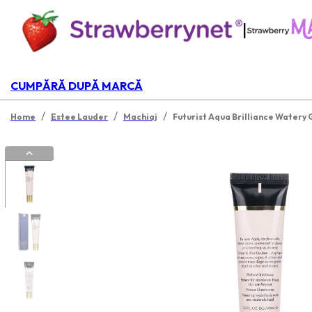
|
CUMPĂRĂ DUPĂ MARCĂ
/
/
/
Home
Estee Lauder
Machiaj
Futurist Aqua Brilliance Watery