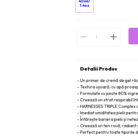
40ml/
1.4oz
Detalii Produs
Un primer de cremă de gel răc
Textura ușoară, cu apă proasp
Formulate cu peste 80% ingredi
Creează un strat respirabil înt
HARNESSES TRIPLE Complex de u
Imediat umiditatea pielii pentr
Întărește bariera pielii și net
Creează un ten rouă, radiant ș
Perfect pentru toate tipurile d