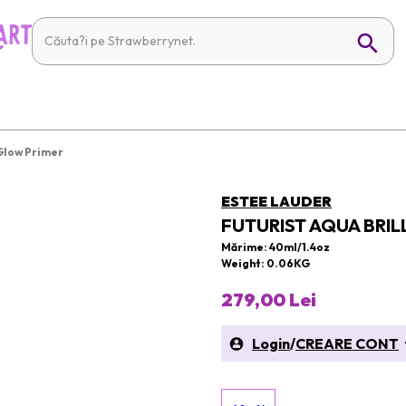
 Glow Primer
ESTEE LAUDER
FUTURIST AQUA BRI
Mărime: 40ml/1.4oz
Weight: 0.06KG
279,00 Lei
Login
/
CREARE CONT
t