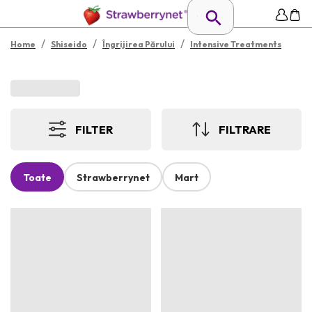
/
/
/
Home
Shiseido
Îngrijirea Părului
Intensive Treatments
FILTER
FILTRARE
Toate
Strawberrynet
Mart