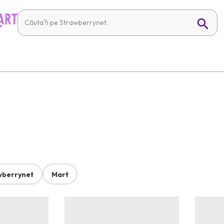
wberrynet
Mart