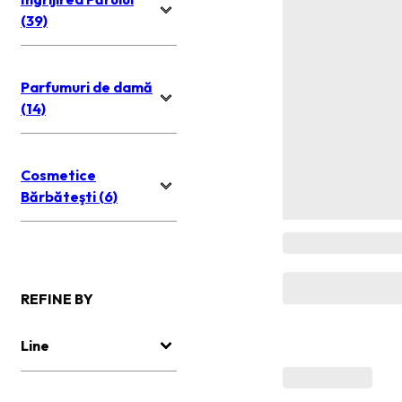
(39)
Parfumuri de damă
(14)
Cosmetice
Bărbăteşti (6)
REFINE BY
Line