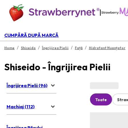
|
CUMPĂRĂ DUPĂ MARCĂ
/
/
/
/
Home
Shiseido
Îngrijirea Pielii
Față
Hidratant Nuanțator
Shiseido - Îngrijirea Pielii
Îngrijirea Pielii (96)
Toate
Stra
Machiaj (112)
Îngrijirea Părului