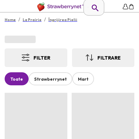
/
/
Home
La Prairie
Îngrijirea Pielii
FILTER
FILTRARE
Toate
Strawberrynet
Mart