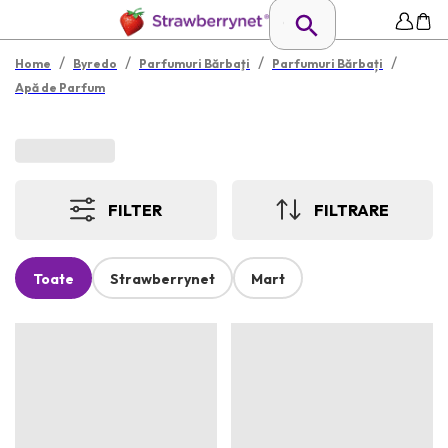
/
/
/
/
Home
Byredo
Parfumuri Bărbaţi
Parfumuri Bărbați
Apă de Parfum
FILTER
FILTRARE
Toate
Strawberrynet
Mart