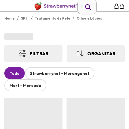
/
/
/
Home
SK II
Tratamento de Pele
Olhos e Lábios
FILTRAR
ORGANIZAR
Tudo
Strawberrynet - Morangonet
Mart - Mercado