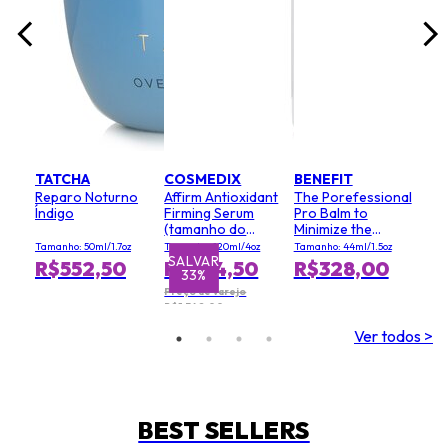
TATCHA
COSMEDIX
BENEFIT
Reparo Noturno
Affirm Antioxidant
The Porefessional
Índigo
Firming Serum
Pro Balm to
(tamanho do
Minimize the
salão)
Appearance of
Tamanho: 50ml/1.7oz
Tamanho: 120ml/4oz
Tamanho: 44ml/1.5oz
Pores (Value Size)
SALVAR
SA
R$552,50
R$894,50
R$328,00
33%
Preço de varejo
R$1.342,00
Ver todos >
BEST SELLERS