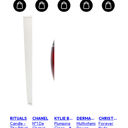
RITUALS
CHANEL
KYLIE BY KYLIE JENNER
DERMALOGICA
CHRISTIAN DIOR
Candle -
N°1 De
Plumping
Multivitamin
Forever
The Ritual
Chanel
Gloss - #
Power
Nude