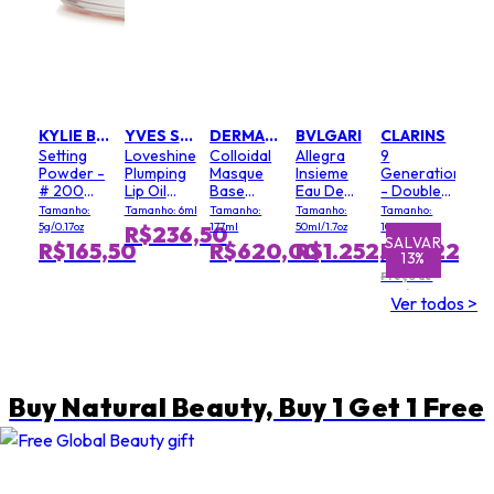
KYLIE BY KYLIE JENNER
YVES SAINT LAURENT
DERMALOGICA
BVLGARI
CLARINS
Setting
Loveshine
Colloidal
Allegra
9
Powder -
Plumping
Masque
Insieme
Generation
# 200
Lip Oil
Base
Eau De
- Double
Soft Pink
Gloss - #
(Salon
Parfum
Serum
Tamanho:
Tamanho: 6ml
Tamanho:
Tamanho:
Tamanho:
3 Mellow
Size)
Light
5g/0.17oz
177ml
50ml/1.7oz
100ml
R$236,50
Mallow
Texture
SALVAR
SALVAR
R$165,50
R$620,00
R$1.252,00
R$1.122,0
13%
1%
Preço de
varejo
Ver todos >
R$1.288,50
Buy Natural Beauty, Buy 1 Get 1 Free