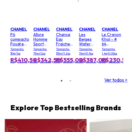
CHANEL
CHANEL
CHANEL
CHANEL
CHANEL
Pó
Allure
Chance
Les
Le Crayon
compacto
Homme
Eau
Beiges
Khol - #
Poudre
Sport
Fraiche
Water
64
Universelle
Desodorante
Hair Mist
Fresh
Graphite
Tamanho:
Tamanho:
Tamanho:
Tamanho:
Tamanho:
Libre - 20
em bastão
Blush - #
30g/1oz
75ml/2oz
35ml/1.2oz
15ml/0.5oz
1.4g/0.05oz
(Clair)
Light Pink
R$410,50
R$342,50
R$555,00
R$387,00
R$230,50
Ver todos >
Explore Top Bestselling Brands