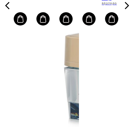
R$279,50
Pele
Procedure
Normal/Mista
Skin -
Tinted
(Random
Packaging)