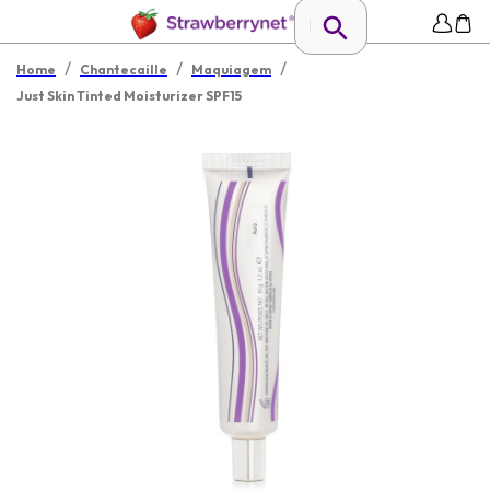
/
/
/
Home
Chantecaille
Maquiagem
Just Skin Tinted Moisturizer SPF15