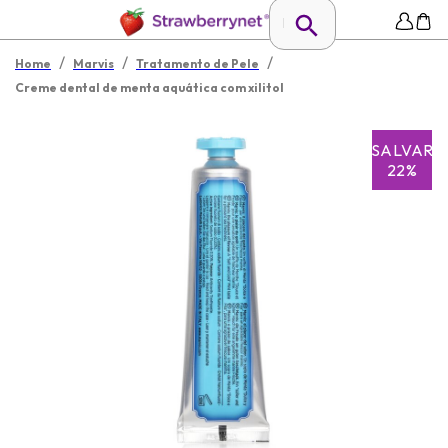
/
/
/
Home
Marvis
Tratamento de Pele
Creme dental de menta aquática com xilitol
SALVAR
22%