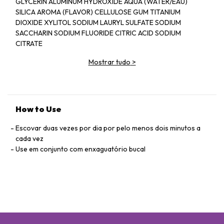
GLYCERIN ALUMINUM HYDROXIDE AQUA (WATER/EAU)
SILICA AROMA (FLAVOR) CELLULOSE GUM TITANIUM
DIOXIDE XYLITOL SODIUM LAURYL SULFATE SODIUM
SACCHARIN SODIUM FLUORIDE CITRIC ACID SODIUM
CITRATE
HYDROXYCITRONELLAL FARNESOL
Mostrar tudo
>
How to Use
Escovar duas vezes por dia por pelo menos dois minutos a
cada vez
Use em conjunto com enxaguatório bucal