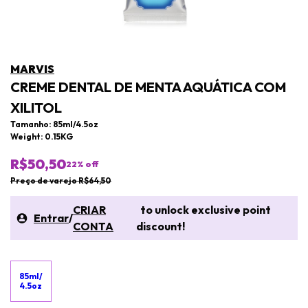
MARVIS
CREME DENTAL DE MENTA AQUÁTICA COM
XILITOL
Tamanho: 85ml/4.5oz
Weight: 0.15KG
R$50,50
22
% off
Preço de varejo R$64,50
CRIAR
to unlock exclusive point
Entrar
/
CONTA
discount!
85ml/
4.5oz