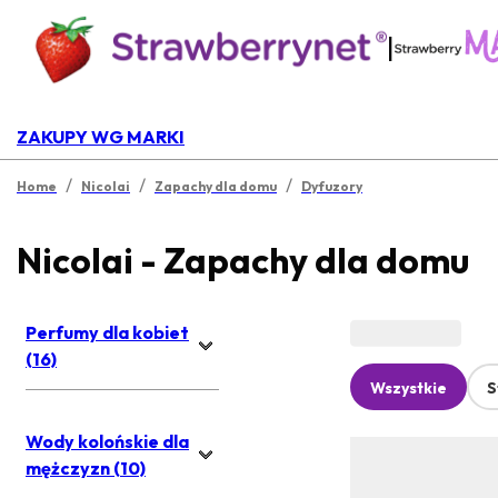
|
ZAKUPY WG MARKI
/
/
/
Home
Nicolai
Zapachy dla domu
Dyfuzory
Nicolai - Zapachy dla domu
Perfumy dla kobiet
(16)
Wszystkie
S
Wody kolońskie dla
mężczyzn (10)