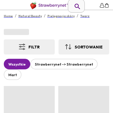
/
/
/
Home
Natural Beauty
Pielęgnacja skóry
Twarz
FILTR
SORTOWANIE
Wszystkie
Strawberrynet -> Strawberrynet
Mart