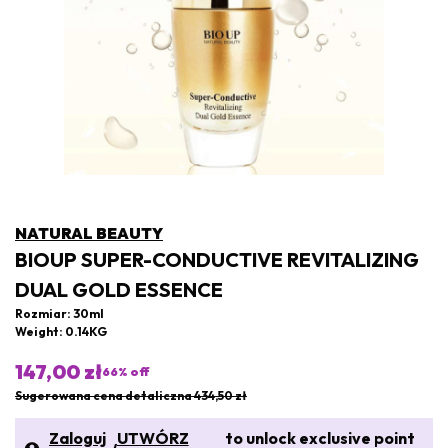
NATURAL BEAUTY
BIOUP SUPER-CONDUCTIVE REVITALIZING
DUAL GOLD ESSENCE
Rozmiar: 30ml
Weight: 0.14KG
147,00 zł
66
% off
Sugerowana cena detaliczna 434,50 zł
Zaloguj
UTWÓRZ
to unlock exclusive point