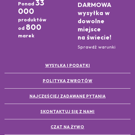
33
Ponad
DARMOWA
000
wysyłka w
produktów
dowolne
800
od
miejsce
marek
na świecie!
Sprawdź warunki
WYSYŁKA I PODATKI
POLITYKA ZWROTÓW
NAJCZĘŚCIEJ ZADAWANE PYTANIA
SKONTAKTUJ SIĘ Z NAMI
CZAT NA ŻYWO