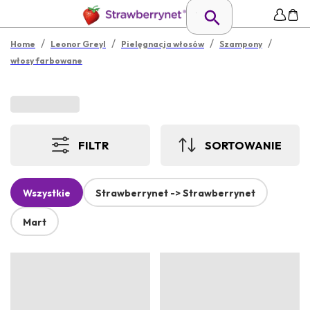
/
/
/
/
Home
Leonor Greyl
Pielęgnacja włosów
Szampony
włosy farbowane
FILTR
SORTOWANIE
Wszystkie
Strawberrynet -> Strawberrynet
Mart